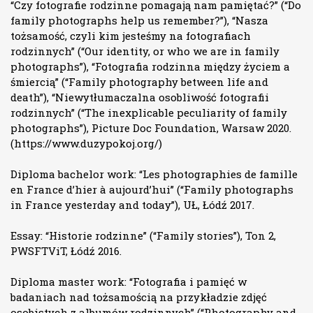
“Czy fotografie rodzinne pomagają nam pamiętać?” (“Do
family photographs help us remember?”), “Nasza
tożsamość, czyli kim jesteśmy na fotografiach
rodzinnych” (“Our identity, or who we are in family
photographs”), “Fotografia rodzinna między życiem a
śmiercią” (“Family photography between life and
death”), “Niewytłumaczalna osobliwość fotografii
rodzinnych” (“The inexplicable peculiarity of family
photographs”), Picture Doc Foundation, Warsaw 2020.
(
https://www.duzypokoj.org/
)
Diploma bachelor work: “Les photographies de famille
en France d’hier à aujourd’hui” (“Family photographs
in France yesterday and today”), UŁ, Łódź 2017.
Essay: “Historie rodzinne” (“Family stories”), Ton 2,
PWSFTViT, Łódź 2016.
Diploma master work: “Fotografia i pamięć w
badaniach nad tożsamością na przykładzie zdjęć
osobistych z albumów rodzinnych” (“Photography and